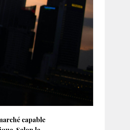
 marché capable
ique. Selon le