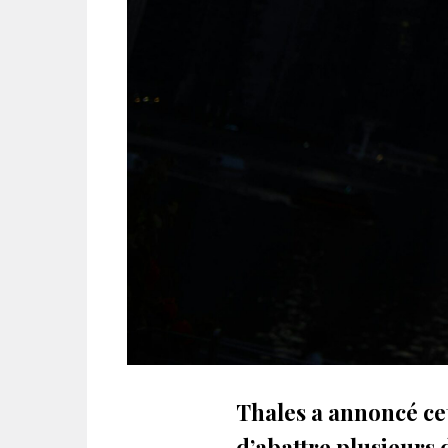
Thales a annoncé ce
d’abattre plusieurs 