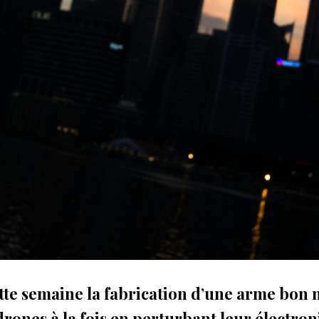
tte semaine la fabrication d’une arme bon
drones à la fois en perturbant leur électron