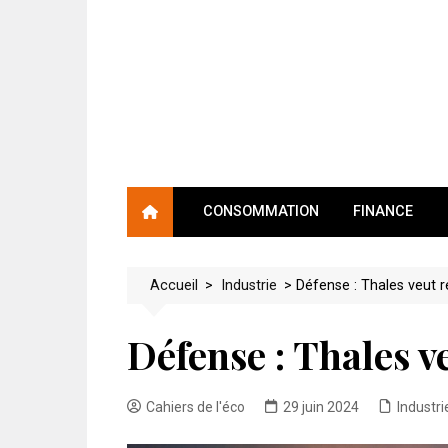
Skip
to
content
CONSOMMATION
FINANCE
Accueil
>
Industrie
>
Défense : Thales veut r
Défense : Thales v
Cahiers de l'éco
29 juin 2024
Industri