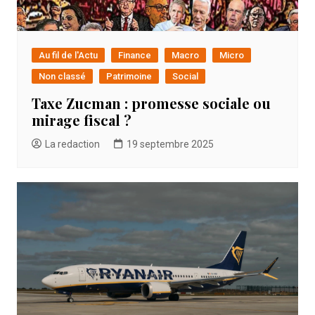
Au fil de l'Actu
Finance
Macro
Micro
Non classé
Patrimoine
Social
Taxe Zucman : promesse sociale ou
mirage fiscal ?
La redaction
19 septembre 2025