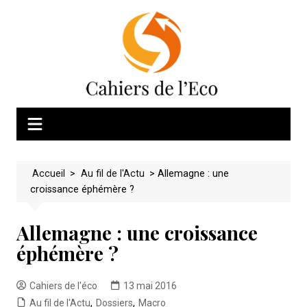
Skip
to
content
Accueil
>
Au fil de l'Actu
>
Allemagne : une
croissance éphémère ?
Allemagne : une croissance
éphémère ?
Cahiers de l'éco
13 mai 2016
Au fil de l'Actu
,
Dossiers
,
Macro