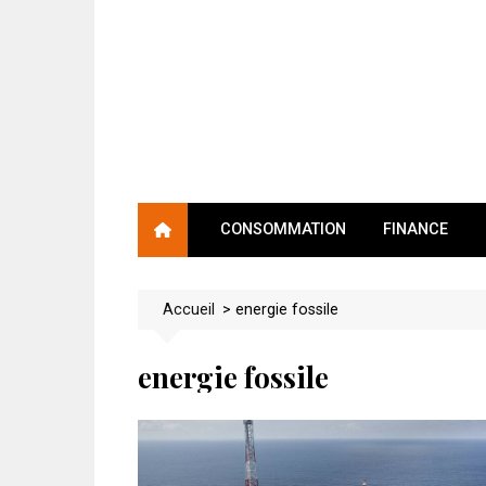
Skip
to
content
CONSOMMATION
FINANCE
Accueil
>
energie fossile
energie fossile