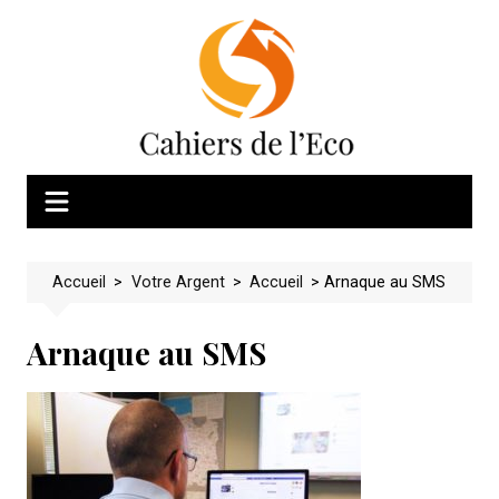
Skip
to
content
Accueil
>
Votre Argent
>
Accueil
>
Arnaque au SMS
Arnaque au SMS