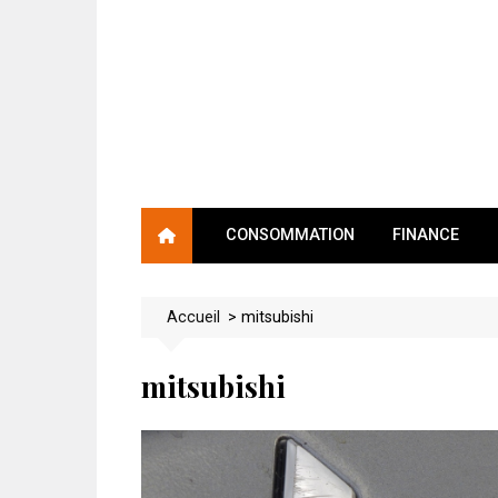
Skip
to
content
CONSOMMATION
FINANCE
Accueil
>
mitsubishi
mitsubishi