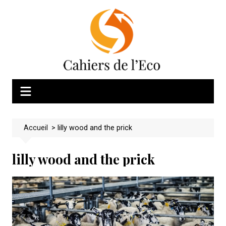
Skip
to
content
Accueil
>
lilly wood and the prick
lilly wood and the prick