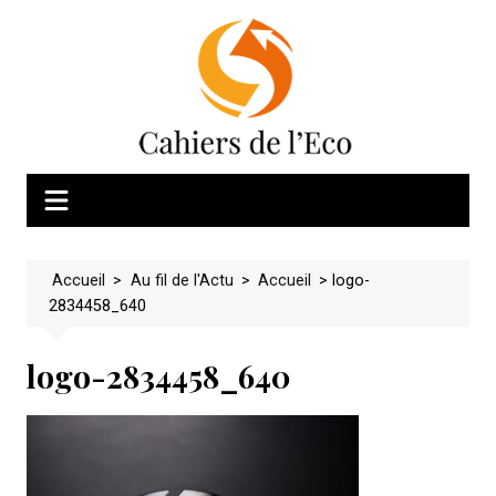
Skip
to
content
Accueil
>
Au fil de l'Actu
>
Accueil
>
logo-
2834458_640
logo-2834458_640