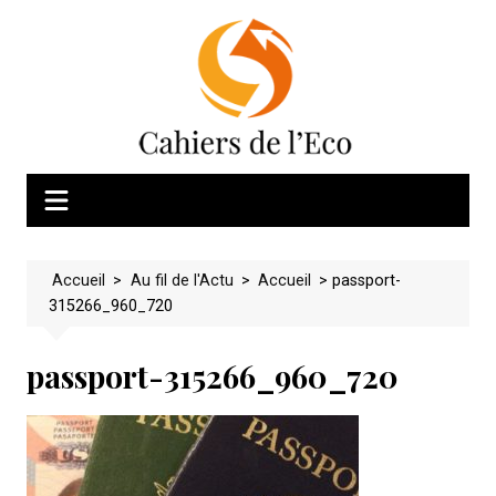
Skip
to
content
Accueil
>
Au fil de l'Actu
>
Accueil
>
passport-
315266_960_720
passport-315266_960_720