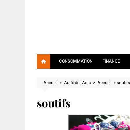
Skip
to
content
CONSOMMATION
FINANCE
Accueil
>
Au fil de l'Actu
>
Accueil
>
soutif
soutifs