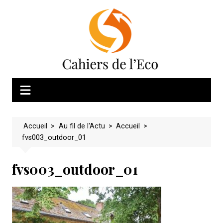
Skip
to
content
Accueil
>
Au fil de l'Actu
>
Accueil
>
fvs003_outdoor_01
fvs003_outdoor_01