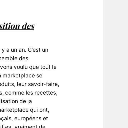
ition des
y a un an. C’est un
nsemble des
 avons voulu que tout le
La marketplace se
uits, leur savoir-faire,
ns, comme les recettes,
lisation de la
marketplace qui ont,
nçais, européens et
if est vraiment de