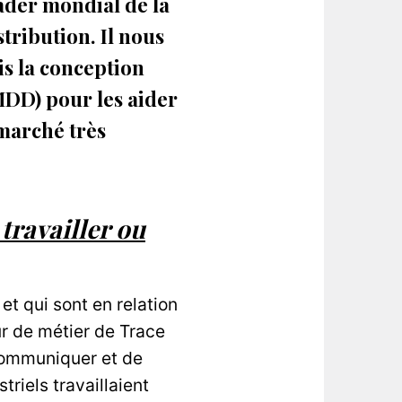
ader mondial de la
stribution. Il nous
s la conception
MDD) pour les aider
marché très
travailler ou
et qui sont en relation
ur de métier de Trace
 communiquer et de
riels travaillaient