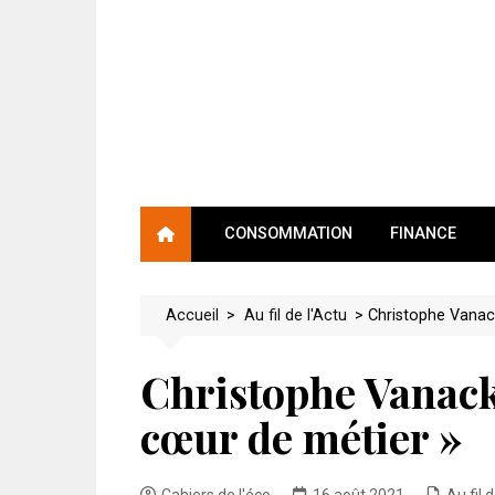
Skip
to
content
CONSOMMATION
FINANCE
Accueil
>
Au fil de l'Actu
>
Christophe Vanack
Christophe Vanackè
cœur de métier »
Cahiers de l'éco
16 août 2021
Au fil 