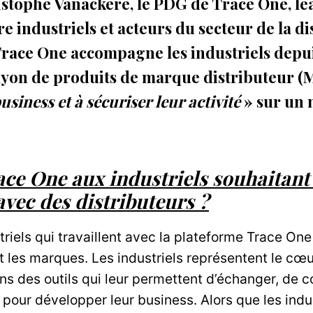
stophe Vanackère, le PDG de Trace One, le
e industriels et acteurs du secteur de la di
ace One accompagne les industriels depui
rayon de produits de marque distributeur (
siness et à sécuriser leur activité
» sur un 
ce One aux industriels souhaitant 
avec des distributeurs ?
iels qui travaillent avec la plateforme Trace One 
et les marques. Les industriels représentent le cœ
ns des outils qui leur permettent d’échanger, de
our développer leur business. Alors que les indust