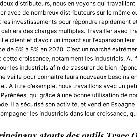
eux distributeurs, nous en voyons qui travaillent 
orer avec de nombreux distributeurs sur le même ou
et les investissements pour répondre rapidement e
s cahiers des charges multiples. Travailler avec T
uille client et d’avoir un impact sur l’expansion le
nce de 6% à 8% en 2020. C’est un marché extrême
e cette croissance, notamment les industriels. Au 
our les industriels afin de s’assurer de bien répon
ne veille pour connaitre leurs nouveaux besoins en
l. A titre d’exemple, nous travaillons avec un pet
yrénées, qui grâce à une bonne utilisation de nos
de. Il a sécurisé son activité, et vend en Espagne 
ompagner les industriels dans leur croissance, quel
rincipaux atouts des outils Trace 