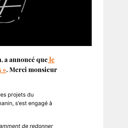
n, a annoncé que
le
s »
. Merci monsieur
res projets du
anin, s’est engagé à
notamment de redonner