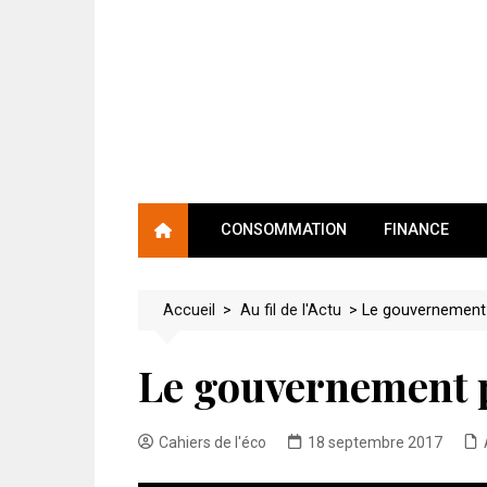
Skip
to
content
CONSOMMATION
FINANCE
Accueil
>
Au fil de l'Actu
>
Le gouvernement 
Le gouvernement 
Cahiers de l'éco
18 septembre 2017