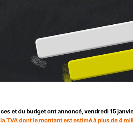
nces et du budget ont annoncé, vendredi 15 janvie
la TVA dont le montant est estimé à plus de 4 mil