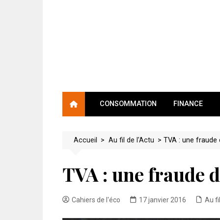
Skip
to
content
CONSOMMATION
FINANCE
Accueil
>
Au fil de l'Actu
>
TVA : une fraude 
TVA : une fraude d
Cahiers de l'éco
17 janvier 2016
Au fi