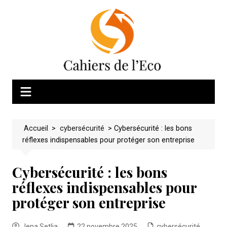
Skip
to
content
Accueil
>
cybersécurité
>
Cybersécurité : les bons
réflexes indispensables pour protéger son entreprise
Cybersécurité : les bons
réflexes indispensables pour
protéger son entreprise
Jena Setlia
22 novembre 2025
cybersécurité