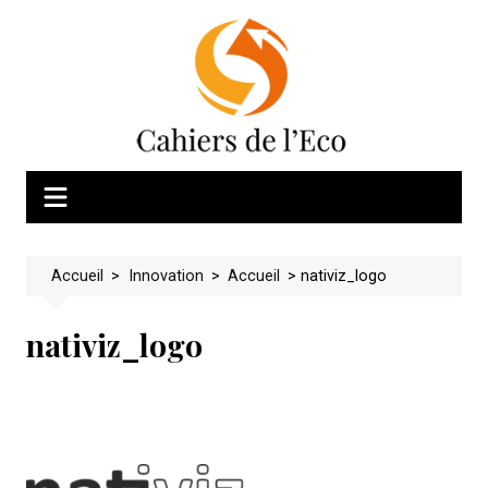
Skip
to
content
Accueil
>
Innovation
>
Accueil
>
nativiz_logo
nativiz_logo