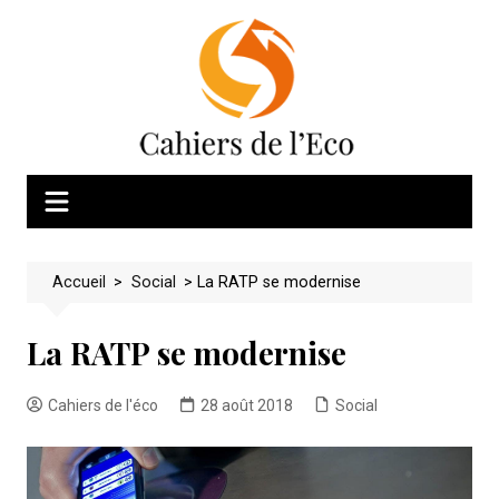
Skip
to
content
Accueil
>
Social
>
La RATP se modernise
La RATP se modernise
Cahiers de l'éco
28 août 2018
Social