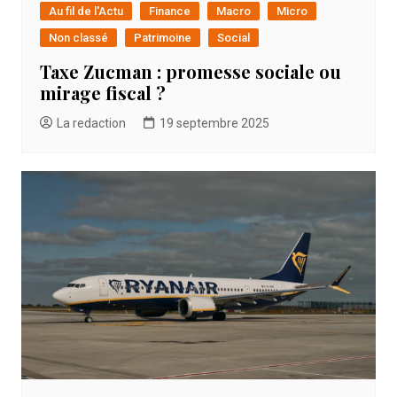
Au fil de l'Actu
Finance
Macro
Micro
Non classé
Patrimoine
Social
Taxe Zucman : promesse sociale ou
mirage fiscal ?
La redaction
19 septembre 2025