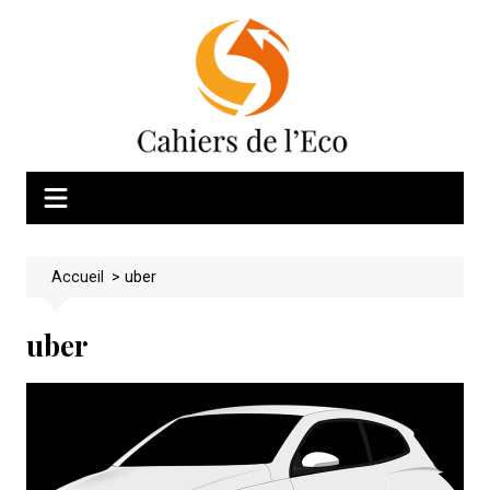
Skip
to
content
Accueil
>
uber
uber