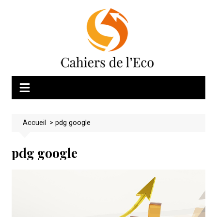
Skip
to
content
Accueil
>
pdg google
pdg google