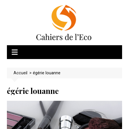
Skip
to
content
Accueil
>
égérie louanne
égérie louanne