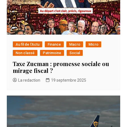
Au fil de l'Actu
Finance
Macro
Micro
Non classé
Patrimoine
Social
Taxe Zucman : promesse sociale ou
mirage fiscal ?
La redaction
19 septembre 2025