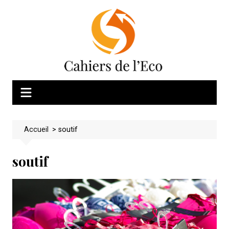
Skip
to
content
Accueil
>
soutif
soutif