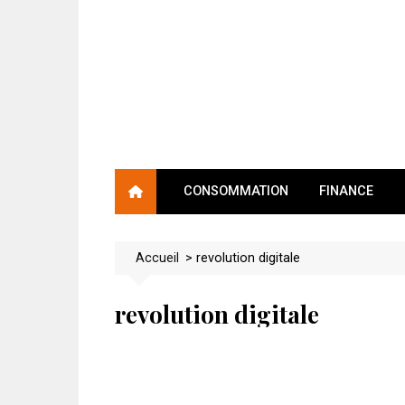
Skip
to
content
CONSOMMATION
FINANCE
Accueil
>
revolution digitale
revolution digitale