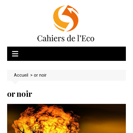
Skip
to
content
Accueil
>
or noir
or noir