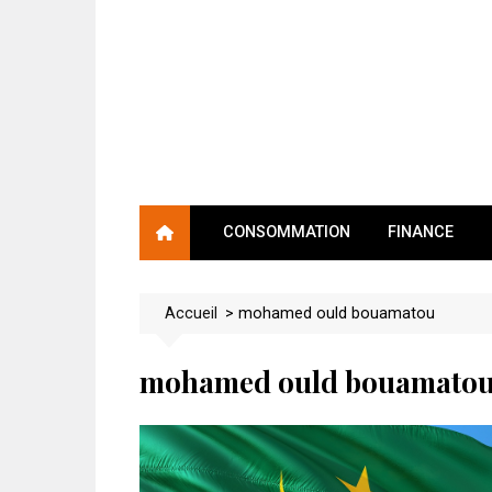
Skip
to
content
CONSOMMATION
FINANCE
Accueil
>
mohamed ould bouamatou
mohamed ould bouamato