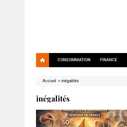
Skip
to
content
CONSOMMATION
FINANCE
Accueil
>
inégalités
inégalités