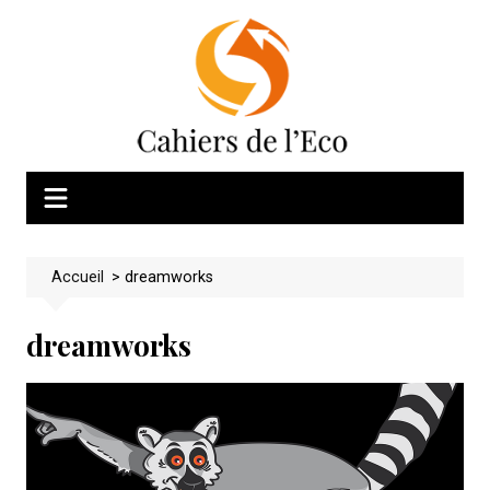
Skip
to
content
Accueil
>
dreamworks
dreamworks