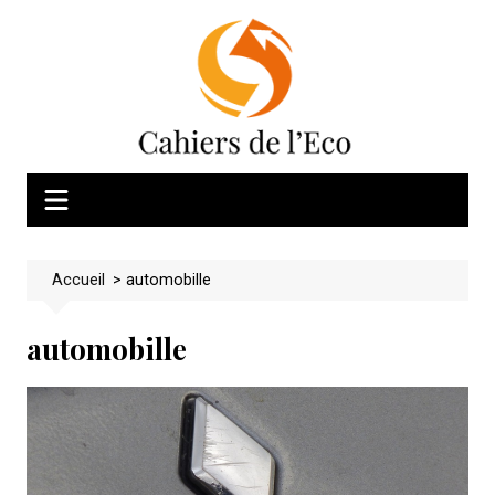
Skip
to
content
Accueil
>
automobille
automobille